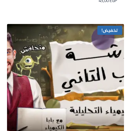
45,00
EGP
تخفيض!