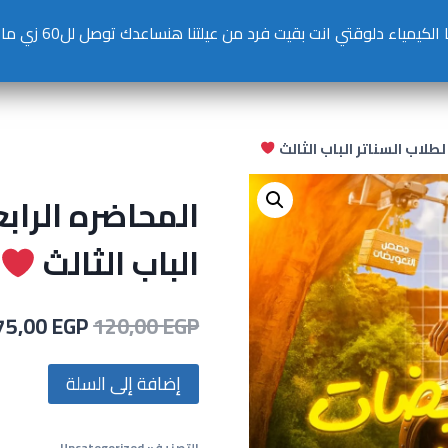
اء دلوقتي انت بقيت فرد من عيلتنا هنساعدك توصل لل60 زي ما قدرنا نوصل كتير قبلك
طلاب السناتر الباب الثالث
المحاضره الراب
الباب الثالث
75,00
EGP
120,00
EGP
إضافة إلى السلة
التصنيف:
Uncategorized