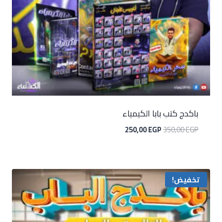
باكدج كتب بابا الكيمياء
250,00
EGP
350,00
EGP
تخفيض!