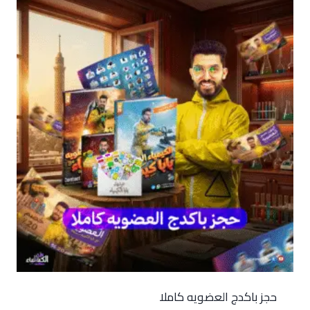
حجز باكدج العضويه كاملا