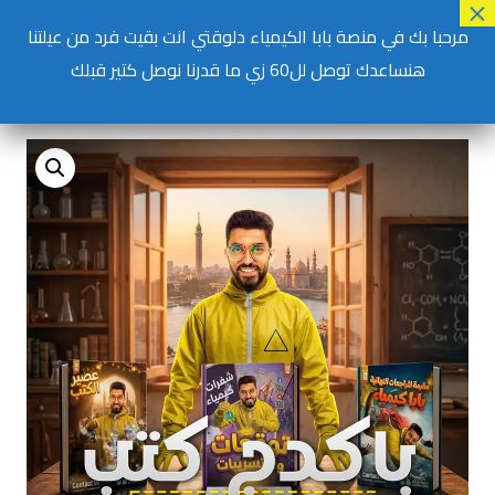
مرحبا بك في منصة بابا الكيمياء دلوقتي انت بقيت فرد من عيلتنا
حساب جديد
تسجيل دخول
هنساعدك توصل لل60 زي ما قدرنا نوصل كتير قبلك
الرئيسية
/
Shop
/
الكتب
/
باكدج كتب المراجعات النهائية