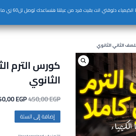
اء دلوقتي انت بقيت فرد من عيلتنا هنساعدك توصل لل60 زي ما قدرنا نوصل كتير قبلك
للصف الثاني الثانوي
كورس الترم الث
الثانوي
50,00
EGP
450,00
EGP
إضافة إلى السلة
التصنيف:
Uncategorized