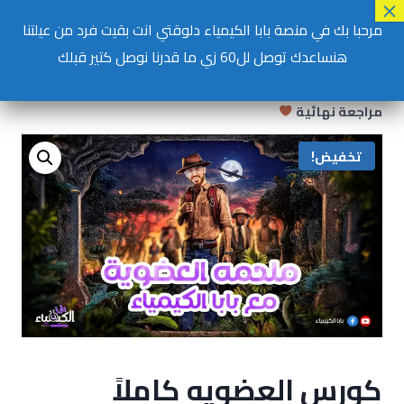
مرحبا بك في منصة بابا الكيمياء دلوقتي انت بقيت فرد من عيلتنا
حساب جديد
تسجيل دخول
هنساعدك توصل لل60 زي ما قدرنا نوصل كتير قبلك
الرئيسية
/
Uncategorized
/
Shop
/
كورس العضويه كاملاً
مراجعة نهائية
تخفيض!
كورس العضويه كاملاً