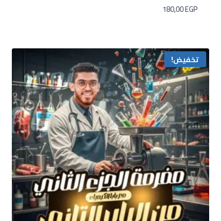
180,00
EGP
تخفيض!